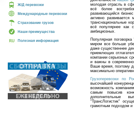
молодая отрасль в сфе
Ж/Д перевозки
всё более востребо
развивающийся бизнес 
Международные перевозки
активно развивается 
транснациональные кор
Страхование грузов
всё популярнее как 
амбициозных.
Наши преимущества
Популярная поговорка
Полезная информация
миром все больше убе
даже существеннее дене
приемлющих отлагатель
компании серьезных ср
и важны в современно
Ваше время, поэтому д
максимально оперативн
Грузоперевозки по Р
высочайшей конкуренци
возможность компания
самым повысив конк
дополнительные в
"ТрансЛогистик" осущ
грамотным подходом и 