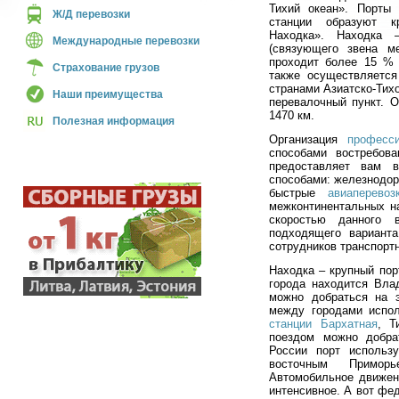
Тихий океан». Порты
Ж/Д перевозки
станции образуют кр
Находка». Находка –
Международные перевозки
(связующего звена м
проходит более 15 % 
Страхование грузов
также осуществляетс
странами Азиатско-Тихо
Наши преимущества
перевалочный пункт. О
1470 км.
Полезная информация
Организация
професси
способами востребов
предоставляет вам в
способами: железнодор
быстрые
авиаперевоз
межконтинентальных н
скоростью данного 
подходящего вариант
сотрудников транспорт
Находка – крупный порт
города находится Вла
можно добраться на э
между городами испо
станции Бархатная
, Т
поездом можно добра
России порт использ
восточным Приморь
Автомобильное движен
интенсивное. А вот фе