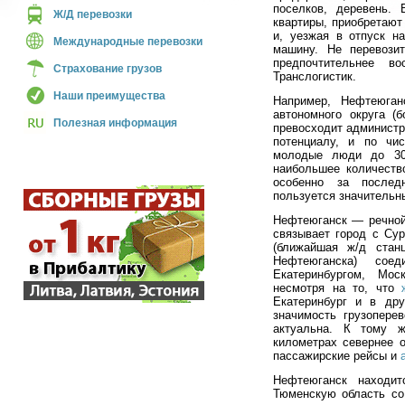
поселков, деревень.
Ж/Д перевозки
квартиры, приобретают
и, уезжая в отпуск н
Международные перевозки
машину. Не перевози
предпочтительнее в
Страхование грузов
Транслогистик.
Наши преимущества
Например, Нефтеюган
автономного округа (
Полезная информация
превосходит админист
потенциалу, и по чи
молодые люди до 30 
наибольшее количеств
особенно за послед
пользуется значительн
Нефтеюганск — речной
связывает город с Су
(ближайшая ж/д стан
Нефтеюганска) сое
Екатеринбургом, Мос
несмотря на то, что
Екатеринбург и в др
значимость грузопере
актуальна. К тому ж
километрах севернее о
пассажирские рейсы и
Нефтеюганск находи
Тюменскую область со