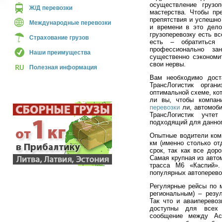
осуществление грузо
Ж/Д перевозки
мастерства. Чтобы пр
препятствия и успешно
Международные перевозки
и времени в это дело
грузоперевозку есть в
Страхование грузов
есть – обратиться
профессионально за
Наши преимущества
существенно сэкономи
свои нервы.
Полезная информация
Вам необходимо дост
ТрансЛогистик орган
оптимальной схеме, ко
ли вы, чтобы компа
перевозки
ли, автомоб
ТрансЛогистик учте
подходящий для данног
Опытные водители ком
км (именно столько от
срок, так как все дор
Самая крупная из авто
трасса М6 «Каспий».
популярных автоперевоз
Регулярные рейсы по 
региональным) – резу
Так что и аваиперевоз
доступны для всех 
сообщение между Ас