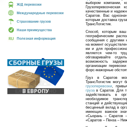
выбором компании, к
Ж/Д перевозки
Грузоперевозческая 
качественные и надежны
Международные перевозки
Саратов. Вас однозна
которым доставка груз
Страхование грузов
ТрансЛогистик.
Наши преимущества
Способ, которым ваш
географическим распо
Полезная информация
сообщения с другими 
на момент осуществлен
км и для профессиона
является чем-то тру
обговаривайте отде
возможность задерж
организации перевозк
форс-мажорные обстоят
Груз в Саратов мож
ТрансЛогистик могут 
грузоперевозки
, прив
груза
в Саратов. Для т
задействовать в ор
необходимое трансп
станций и действующий
бесценный вклад в орг
имеющих важное знач
«Сызрань – Саратов –
«Саратов – Пенза – Ни