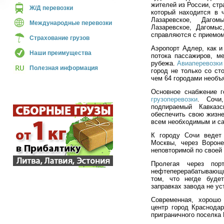
жителей из России, ст
Ж/Д перевозки
который находится в 
Лазаревское, Дагом
Международные перевозки
Лазаревское, Дагомы
справляются с приемо
Страхование грузов
Аэропорт Адлер, как и
Наши преимущества
потока пассажиров, ме
рубежа.
Авиаперевозки
Полезная информация
город не только со ст
чем 64 городами необъ
Основное снабжение г
грузоперевозки
. Сочи
подпираемый Кавказ
обеспечить свою жизн
всем необходимым и са
К городу Сочи ведет
Москвы, через Вороне
неповторимой по своей
Пролегая через пор
нефтеперерабатывающ
том, что негде буде
заправках завода не ус
Современная, хорошо
центр город Краснода
приграничного поселка